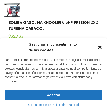
BOMBA GASOLINA KHOOLER 6.5HP PRESION 2X2
TURBINA CARACOL
$
323.33
Gestionar el consentimiento
ACOPLE DE ALUMINIO TIPO A200
de las cookies
$
4.80
Para ofrecer las mejores experiencias, utilizamos tecnologías como las cookies
para almacenar y/o acceder a la información del dispositivo. El consentimiento
de estas tecnologías nos permitirá procesar datos como el comportamiento de
navegación o las identificaciones únicas en este sitio. No consentir o retirar el
consentimiento, puede afectar negativamente a ciertas características y
funciones.
Copyright @ 2022
Social Media EC
, All Right Reserved
Aceptar
Opt-out preferences
Política de privacidad